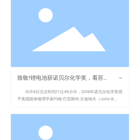
→
致敬!锂电池获诺贝尔化学奖，看苏达
汇诚如何为绿色出行护航！
10月9日北京时间17点45分许，2019年诺贝尔化学奖授
予美国固体物理学家约翰·巴尼斯特·古迪纳夫（John B.
Goodenough）、英裔美国化学家斯坦利·威廷汉
（Stanley Whittingham）和日本化学家吉野彰（Akira
Yoshino），以表彰他们发明锂离子电池方面做出的贡献。
三位科学家将平分诺奖奖金。