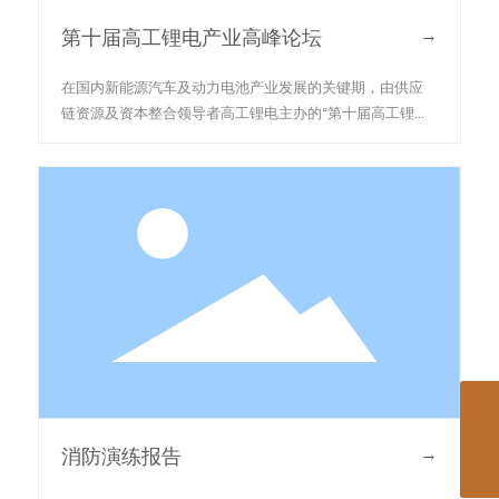
→
第十届高工锂电产业高峰论坛
在国内新能源汽车及动力电池产业发展的关键期，由供应
链资源及资本整合领导者高工锂电主办的“第十届高工锂电
产业高峰论坛”将于7月28日-29日在江苏江阴举办，论坛
主题为“电动车抢占跑道 锂电池渐分高低”。
jyduda@jysuda.com
→
消防演练报告
0510-86003666