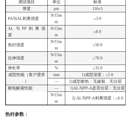
测试项目
单位
标准
厚度
µm
1
16
±5
N/15m
PA与AL剥离强度
≥3.0
m
AL与PP剥离强
N/15m
≥
8
.0
度
m
N/15m
热封强度
≥50.0
m
N/15m
拉伸强度
≥
7
0.0
m
伸长率
%
≥
35
.0
成型性能（客户需求
mm
1)成型深度：≥5
.0
）
—
2)成型耐热：无破裂、无分层
耐电解液性能
—
1)AL与PP-A是否分层：无分层
N/15m
2) AL与
PP-A
剥离强度：
≥
6.0
m
热封参数：