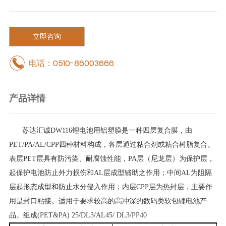
立即咨询
电话：0510-86003666
产品详情
苏达汇诚DW116锂电池用铝塑膜是一种四层复合膜，由
PET/PA/AL/CPP四种材料构成，各层通过粘合剂或粘合树脂复合。
表层PET层具有防污染、耐腐蚀性能，PA层（尼龙层）为保护层，
起保护电池防止外力损伤和AL层成型辅助之作用；中间AL为阻隔
层起形态成型和防止水分侵入作用；内层CPP层为热封层，主要作
用是封口粘接。适用于要求较高的高冲深的数码类软包锂电池产
品。
组成(PET&PA) 25/DL3/AL45/ DL3/PP40