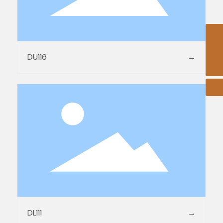
jyduda@jysuda.com
DU116
→
0510-86003666
DL111
→